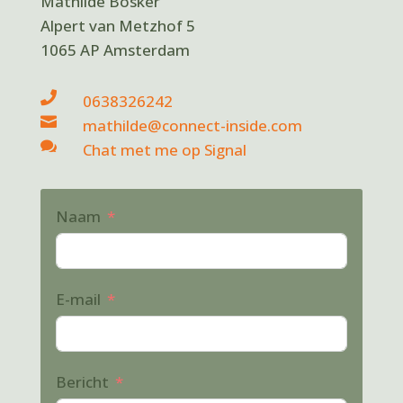
Mathilde Bosker
Alpert van Metzhof 5
1065 AP Amsterdam

0638326242

mathilde@connect-inside.com

Chat met me op Signal
Naam
E-mail
Bericht